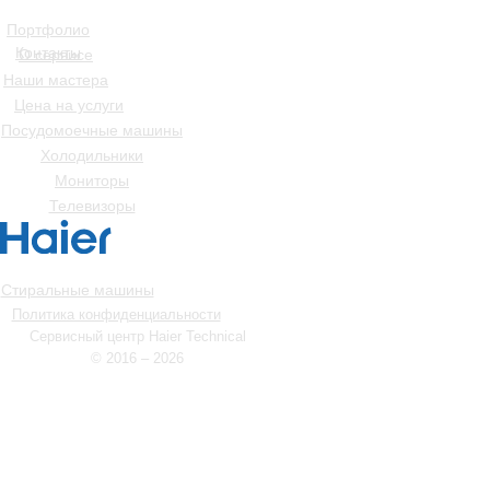
Портфолио
Контакты
О сервисе
Наши мастера
Цена на услуги
Посудомоечные машины
Холодильники
Мониторы
Телевизоры
Стиральные машины
Политика конфиденциальности
Сервисный центр Haier Technical
© 2016 – 2026
info@haier-technical-serv.ru
Ежедневно с 9.00 до 22.00
Ходынский бульвар, 4, Москва