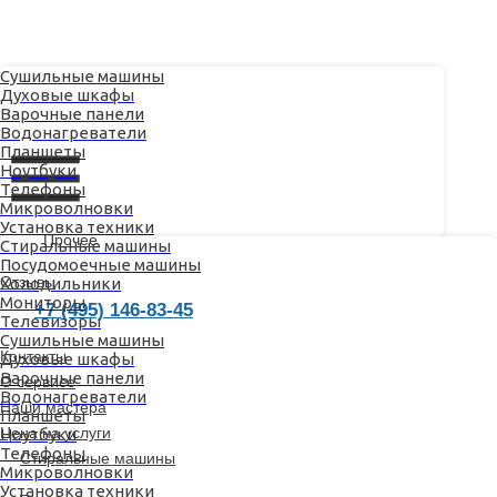
Сушильные машины
Духовые шкафы
Варочные панели
Водонагреватели
Планшеты
Ноутбуки
Телефоны
Микроволновки
Установка техники
Отзывы
Прочее
Стиральные машины
Посудомоечные машины
+7 (495) 146-83-45
Отзывы
Холодильники
Мониторы
+7 (495) 146-83-45
Контакты
Телевизоры
О сервисе
Сушильные машины
Контакты
Духовые шкафы
Наши мастера
Варочные панели
О сервисе
Ремонт техники
Водонагреватели
Наши мастера
Планшеты
Цена на услуги
Ноутбуки
Телефоны
Стиральные машины
Микроволновки
Цена на услуги
Установка техники