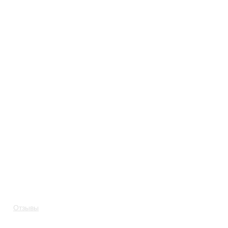
Отзывы
+7 (495) 146-83-45