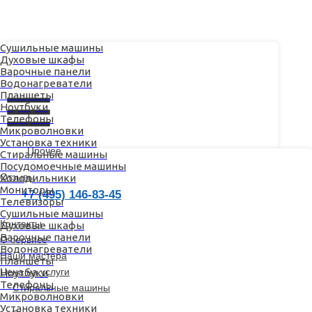
Сушильные машины
Духовые шкафы
Варочные панели
Водонагреватели
Планшеты
Ноутбуки
Телефоны
Микроволновки
Установка техники
Отзывы
Прочее
Стиральные машины
Посудомоечные машины
+7 (495) 146-83-45
Отзывы
Холодильники
Мониторы
+7 (495) 146-83-45
Контакты
Телевизоры
О сервисе
Сушильные машины
Контакты
Духовые шкафы
Наши мастера
Варочные панели
О сервисе
Ремонт техники
Водонагреватели
Наши мастера
Планшеты
Цена на услуги
Ноутбуки
Телефоны
Стиральные машины
Микроволновки
Цена на услуги
Установка техники