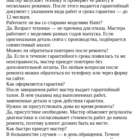
Мастер запускает технику и проверяет её работу в
нескольких режимах. После этого выдается гарантийный
документ с указанием вида работ и срока гарантии — до
12 месяцев.
Работаете ли вы со старыми моделями Haier?
Да. Возраст техники — не причина для отказа. Мастера
работают с моделями разных годов выпуска. Если
оригинальная деталь снята с производства, подбирается
совместимый аналог.
Можно ли обратиться повторно после ремонта?
Да. Если в течение гарантийного срока появилась та же
неисправность, мастер приедет повторно без
дополнительной оплаты. По любым вопросам после
ремонта можно обратиться по телефону или через форму
на сайте.
Как оформляется гарантия?
После завершения работ мастер выдает гарантийный
талон. В нем указаны вид выполненных работ,
замененные детали и срок действия гарантии.
Нужно ли присутствовать дома во время ремонта?
Да, присутствие необходимо. Мастер объясняет результаты
диагностики и согласовывает стоимость работ до начала
ремонта, поэтому клиент должен быть на месте.
Как быстро приедет мастер?
+7 (495) 146-83-45
В большинстве случаев — в день обращения. Точное