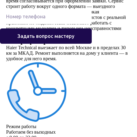
время согласовывается при оформлении заявки. Сервис
Остались вопросы?
строит работу вокруг одного формата — выездного
ремонта техники конкретного бренда. Узкая
специализация и команда из 40 специалистов с реальной
практикой по моделям Haier позволяют работать с
конкретными моделями и типовыми неисправностями
техники Haier.
Задать вопрос мастеру
География работы
Наши специалисты готовы предоставить
Haier Technical выезжает по всей Москве и в пределах 30
км за МКАД. Ремонт выполняется на дому у клиента — в
консультации по любым вопросам,
удобное для него время.
связанным с техникой Haier. Оставьте
телефон и мы перезвоним вам в ближайшее
время.
Единый номер сервисного центра Haier
работает с 9.00 до 22.00
Режим работы
Работаем без выходных