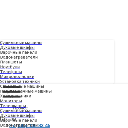
Сушильные машины
Духовые шкафы
Варочные панели
Водонагреватели
Планшеты
Ноутбуки
Телефоны
Отзывы
Микроволновки
Установка техники
+7 (495) 146-83-45
Стиральные машины
Посудомоечные машины
Контакты
Холодильники
Мониторы
О сервисе
Телевизоры
Наши мастера
Прочее
Сушильные машины
Ремонт техники
Духовые шкафы
Отзывы
Варочные панели
Водонагреватели
+7 (495) 146-83-45