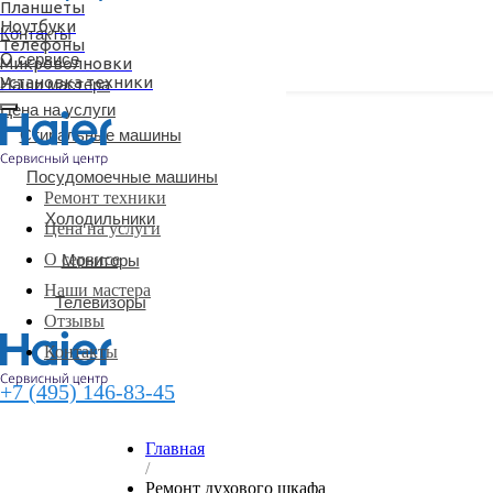
Планшеты
Ноутбуки
Цена на услуги
Контакты
Телефоны
О сервисе
Микроволновки
Установка техники
Наши мастера
Цена на услуги
Стиральные машины
Посудомоечные машины
Ремонт техники
Холодильники
Цена на услуги
О сервисе
Мониторы
Наши мастера
Телевизоры
Отзывы
Контакты
+7 (495) 146-83-45
Главная
/
Ремонт духового шкафа