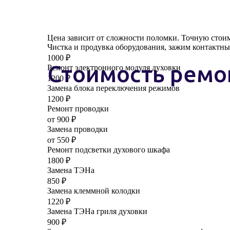
Цена зависит от сложности поломки. Точную стоимо
Чистка и продувка оборудования, зажим контактны
1000 ₽
Стоимость ремо
Ремонт электронного модуля духовки
1200 ₽
Замена блока переключения режимов
1200 ₽
Ремонт проводки
от 900 ₽
Замена проводки
от 550 ₽
Ремонт подсветки духового шкафа
1800 ₽
Замена ТЭНа
850 ₽
Замена клеммной колодки
1220 ₽
Замена ТЭНа гриля духовки
900 ₽