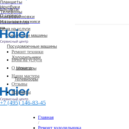
Планшеты
Ноутбуки
Цена на услуги
Контакты
Телефоны
О сервисе
Микроволновки
Установка техники
Наши мастера
Цена на услуги
Стиральные машины
Посудомоечные машины
Ремонт техники
Холодильники
Цена на услуги
О сервисе
Мониторы
Наши мастера
Телевизоры
Отзывы
Контакты
+7 (495) 146-83-45
Главная
/
Ремонт холодильника