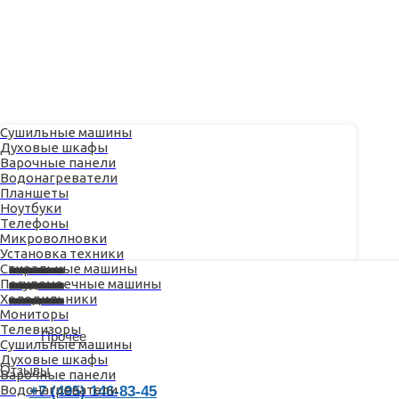
Сушильные машины
Духовые шкафы
Варочные панели
Водонагреватели
Планшеты
Ноутбуки
Телефоны
Отзывы
Микроволновки
Установка техники
+7 (495) 146-83-45
Стиральные машины
Посудомоечные машины
Контакты
Холодильники
Мониторы
О сервисе
Телевизоры
Наши мастера
Прочее
Сушильные машины
Ремонт техники
Духовые шкафы
Отзывы
Варочные панели
Водонагреватели
+7 (495) 146-83-45