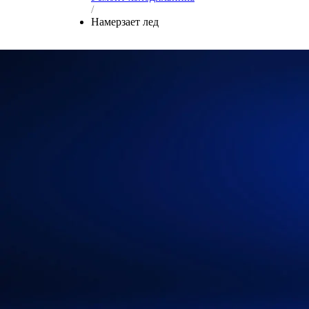
/
Намерзает лед